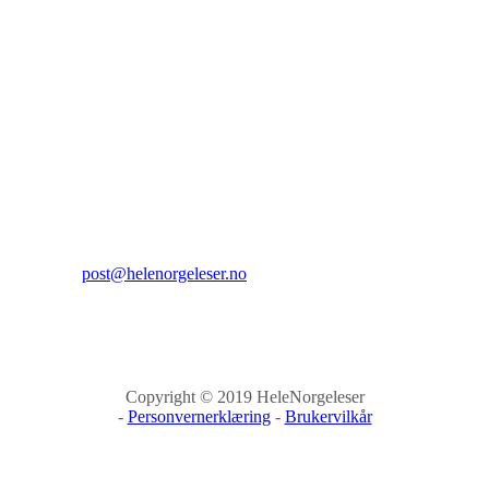
Hele Norge leser
Sehesteds gate 6
0164 Oslo
Kontakt:
E-post:
post@helenorgeleser.no
Copyright © 2019 HeleNorgeleser
-
Personvernerklæring
-
Brukervilkår