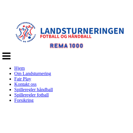
Veksle
navigasjon
Hjem
Om Landsturnering
Fair Play
Kontakt oss
Spilleregler håndball
Spilleregler fotball
Forsikring