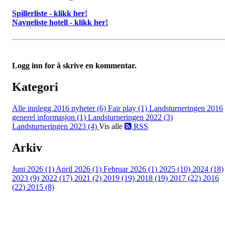
Spillerliste - klikk her!
Navneliste hotell - klikk her!
Logg inn for å skrive en kommentar.
Kategori
Alle innlegg
2016 nyheter (6)
Fair play (1)
Landsturneringen 2016
generel informasjon (1)
Landsturneringen 2022 (3)
Landsturneringen 2023 (4)
Vis alle
RSS
Arkiv
Juni 2026 (1)
April 2026 (1)
Februar 2026 (1)
2025 (10)
2024 (18)
2023 (9)
2022 (17)
2021 (2)
2019 (19)
2018 (19)
2017 (22)
2016
(22)
2015 (8)