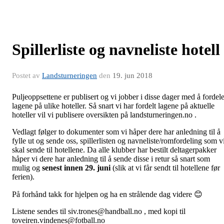
Spillerliste og navneliste hotell
Postet av
Landsturneringen
den
19. jun 2018
Puljeoppsettene er publisert og vi jobber i disse dager med å fordel
lagene på ulike hoteller. Så snart vi har fordelt lagene på aktuelle
hoteller vil vi publisere oversikten på landsturneringen.no .
Vedlagt følger to dokumenter som vi håper dere har anledning til å
fylle ut og sende oss, spillerlisten og navneliste/romfordeling som v
skal sende til hotellene. Da alle klubber har bestilt deltagerpakker
håper vi dere har anledning til å sende disse i retur så snart som
mulig og
senest innen 29. juni
(slik at vi får sendt til hotellene før
ferien).
På forhånd takk for hjelpen og ha en strålende dag videre 😊
Listene sendes til siv.trones@handball.no , med kopi til
toveiren.vindenes@fotball.no