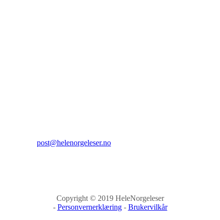
Hele Norge leser
Sehesteds gate 6
0164 Oslo
Kontakt:
E-post:
post@helenorgeleser.no
Copyright © 2019 HeleNorgeleser
-
Personvernerklæring
-
Brukervilkår