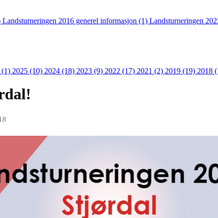
)
Landsturneringen 2016 generel informasjon (1)
Landsturneringen 202
 (1)
2025 (10)
2024 (18)
2023 (9)
2022 (17)
2021 (2)
2019 (19)
2018 
rdal!
18