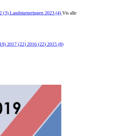
2 (3)
Landsturneringen 2023 (4)
Vis alle
(19)
2017 (22)
2016 (22)
2015 (8)