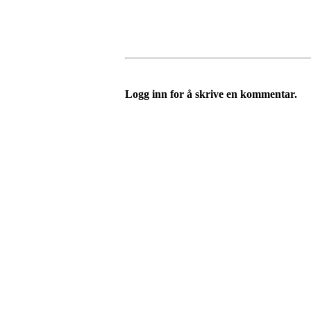
Logg inn for å skrive en kommentar.
Hele Norge leser
Sehesteds gate 6