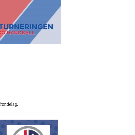
røndelag.