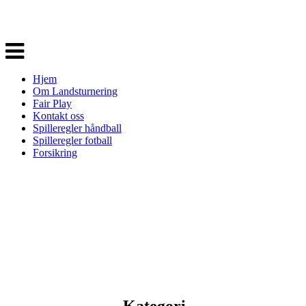
Veksle
navigasjon
Hjem
Om Landsturnering
Fair Play
Kontakt oss
Spilleregler håndball
Spilleregler fotball
Forsikring
Kategori