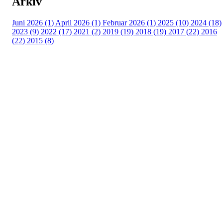
Arkiv
Juni 2026 (1)
April 2026 (1)
Februar 2026 (1)
2025 (10)
2024 (18)
2023 (9)
2022 (17)
2021 (2)
2019 (19)
2018 (19)
2017 (22)
2016
(22)
2015 (8)
Hele Norge leser
Sehesteds gate 6
0164 Oslo