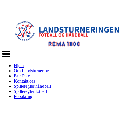
Veksle
navigasjon
Hjem
Om Landsturnering
Fair Play
Kontakt oss
Spilleregler håndball
Spilleregler fotball
Forsikring