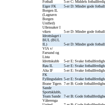
Fotball
5-er C: Middels fotballferdi
Eiger FK
5-er D: Mindre gode fotball
Borgen IL
(Lagnavn
Borgen
Unified)
Ullensaker I
viken
5-er D: Mindre gode fotball
Idrottslaget i
BUL (BUL
IL)
5-er D: Mindre gode fotballf
VIA v/
Farsund og
Lista
Idrettskubb
5-er E: Svake fotballferdigh
Røa IL
5-er E: Svake fotballferdigh
Alta IF
5-er E: Svake fotballferdigh
FK
Fyllingsdalen
5-er E: Svake fotballferdigh
Brane Tigers
7-er B: Gode fotballferdighe
Sande
Sportsklubb,
Team Sande
7-er B: Gode fotballferdighe
Vålerenga
United
7-er B: Gode fotballferdighe