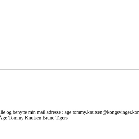
ille og benytte min mail adresse : age.tommy.knutsen@kongsvinger.ko
, Åge Tommy Knutsen Brane Tigers