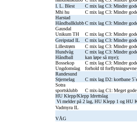
I. L. Blest
C mix lag C3: Mindre gode
Mhi hu
C mix lag C3: Mindre gode
Harstad
Håndballklubb
C mix lag C3: Mindre gode
Gausdal
Unikum TH
C mix lag C3: Mindre gode
Greipstad IL
C mix lag C3: Mindre gode
Lillestrøm
C mix lag C3: Mindre gode
Hundvåg
C mix lag C3: Mindre gode
Håndball
kan løpe så mye);
Bossekop
C mix lag C3: Mindre gode 
Ungdomslag
forhold til forflytningsevne
Randesund
Stjernelag
C mix lag D2: kortbane 5`er
Sotra
sportsklubb
C mix-lag C1: Meget gode 
HU Klepp/Klepp Idrettslag
Vi melder på 2 lag, HU Klepp 1 og HU 
Vadmyra IL
VÅG