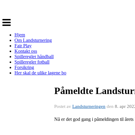
Veksle
navigasjon
Hjem
Om Landsturnering
Fair Play
Kontakt oss
Spilleregler håndball
Spilleregler fotball
Forsikring
Her skal de ulike lagene bo
Påmeldte Landstur
Postet av
Landsturneringen
den
8. apr 202
Nå er det god gang i påmeldingen til årets