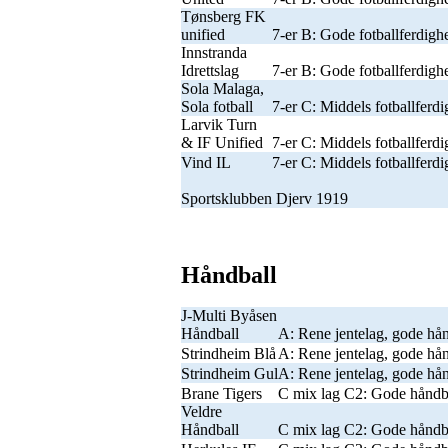
Tønsberg FK
unified
7-er B: Gode fotballferdighe
Innstranda
Idrettslag
7-er B: Gode fotballferdighe
Sola Malaga,
Sola fotball
7-er C: Middels fotballferdi
Larvik Turn
& IF Unified
7-er C: Middels fotballferdi
Vind IL
7-er C: Middels fotballferdi
Sportsklubben Djerv 1919
Håndball
J-Multi Byåsen
Håndball
A: Rene jentelag, gode hån
Strindheim Blå
A: Rene jentelag, gode hån
Strindheim Gul
A: Rene jentelag, gode hån
Brane Tigers
C mix lag C2: Gode håndba
Veldre
Håndball
C mix lag C2: Gode håndba