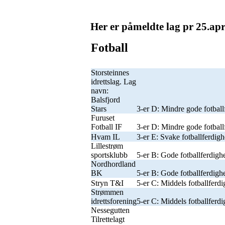
Her er påmeldte lag pr 25.apr
Fotball
Storsteinnes
idrettslag. Lag
navn:
Balsfjord
Stars
3-er D: Mindre gode fotballf
Furuset
Fotball IF
3-er D: Mindre gode fotball
Hvam IL
3-er E: Svake fotballferdigh
Lillestrøm
sportsklubb
5-er B: Gode fotballferdighe
Nordhordland
BK
5-er B: Gode fotballferdighe
Stryn T&I
5-er C: Middels fotballferdi
Strømmen
idrettsforening
5-er C: Middels fotballferdi
Nessegutten
Tilrettelagt