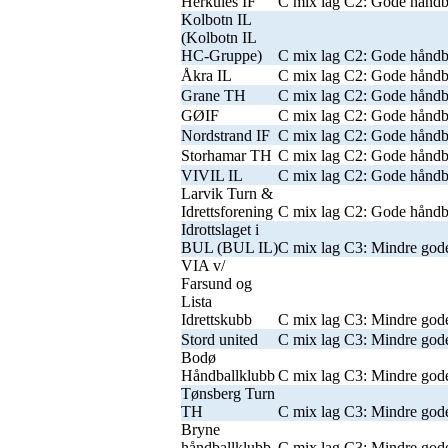
Herkules IF
C mix lag C2: Gode håndba
Kolbotn IL
(Kolbotn IL
HC-Gruppe)
C mix lag C2: Gode håndba
Åkra IL
C mix lag C2: Gode håndba
Grane TH
C mix lag C2: Gode håndba
GØIF
C mix lag C2: Gode håndba
Nordstrand IF
C mix lag C2: Gode håndba
Storhamar TH
C mix lag C2: Gode håndba
VIVIL IL
C mix lag C2: Gode håndba
Larvik Turn &
Idrettsforening
C mix lag C2: Gode håndba
Idrottslaget i
BUL (BUL IL)
C mix lag C3: Mindre gode
VIA v/
Farsund og
Lista
Idrettskubb
C mix lag C3: Mindre gode
Stord united
C mix lag C3: Mindre gode
Bodø
Håndballklubb
C mix lag C3: Mindre gode
Tønsberg Turn
TH
C mix lag C3: Mindre gode
Bryne
håndballklubb
C mix lag C3: Mindre gode