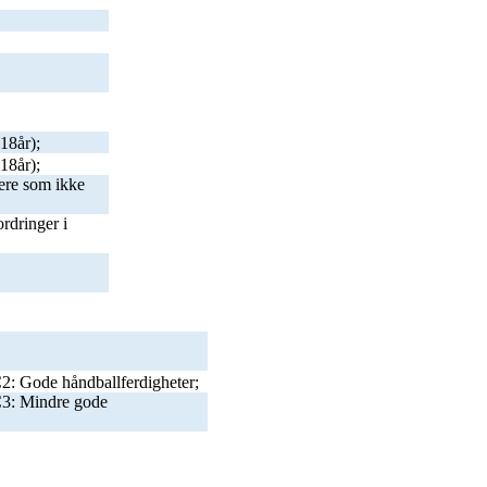
18år);
18år);
ere som ikke
rdringer i
2: Gode håndballferdigheter;
C3: Mindre gode