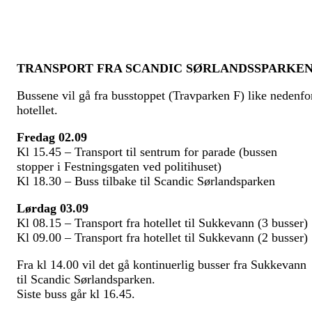
TRANSPORT FRA SCANDIC SØRLANDSSPARKE
Bussene vil gå fra busstoppet (Travparken F) like nedenfo
hotellet.
Fredag 02.09
K
l 15.45 –
T
ransport til sentrum for parade (bussen
stopper
i Festningsgaten ved politihuset)
K
l 18.30
–
Buss tilbake til Scandic
S
ørlandsparken
Lørdag 03.09
K
l 08.
15
–
T
ransport fra hotellet til Sukkevann
(3 busser)
Kl 09.
00
–
T
ransport fra hotellet til Sukkevann
(2 busser)
Fra kl 1
4
.00
vil det gå kontinuerlig busser fra Sukkevann
til Scandic Sørlandsparken.
Siste buss går kl
16.45.