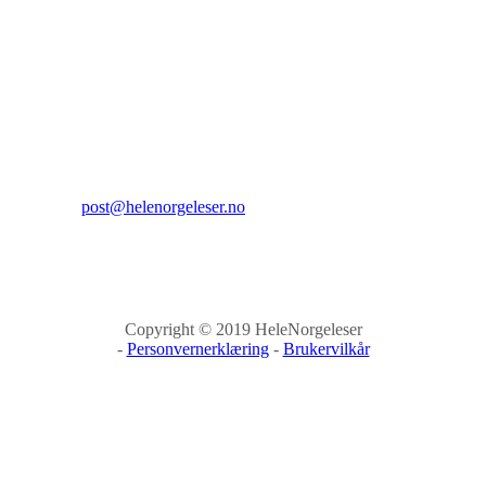
Hele Norge leser
Sehesteds gate 6
0164 Oslo
Kontakt:
E-post:
post@helenorgeleser.no
Copyright © 2019 HeleNorgeleser
-
Personvernerklæring
-
Brukervilkår