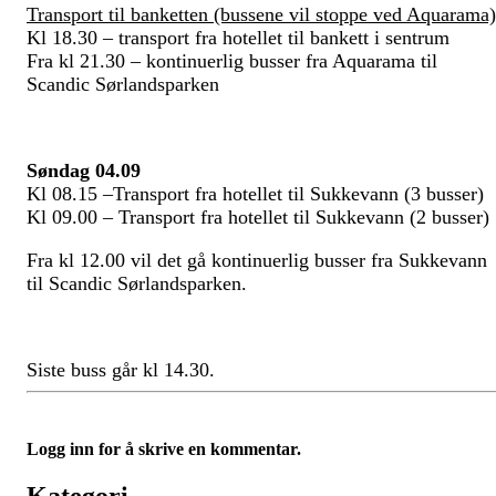
Transport til banketten (bussene vil
stoppe ved Aquarama)
Kl 18.30 – transport fra hotellet til
bankett
i sentrum
Fra kl 21.30
–
kon
tinuerlig busser fra Aquarama til
Scandic Sørlandsparken
Søn
dag 0
4
.09
Kl 08.15 –
T
ransport fra hotellet til Sukkevann (3 busser)
Kl 09.00 –
T
ransport fra hotellet til Sukkevann (2 busser)
Fra kl 12.00 vil det gå kontinuerlig busser fra Sukkevann
til Scandic Sørlandsparken.
Siste buss går kl 1
4
.
30
.
Logg inn for å skrive en kommentar.
Kategori