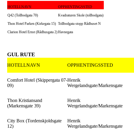
HOTELLNAVN
OPPHENTINGSSTED
Q42
(Tollbodgata
70)
Kvadraturen Skole (tollbodgata)
Thon Hotel Parken
(Kirkegata 15)
Tollbodgata stopp Rådhuset N
Clarion Hotel Ernst
(Rådhusgata 2)
Havnegat
a
GUL RUTE
HOTELLNAVN
OPPHENTINGSSTED
Comfort Hotel (Skippergata 07-
Henrik
09)
Wergelandsgate/Markensgate
Thon Kristiansand
Henrik
(Markensgate 39)
Wergelandsgate/Markensgate
City Box (Tordenskjoldsgate
Henrik
12)
Wergelandsgate/Markensgate