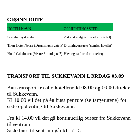
GRØNN RUTE
HOTELLNAVN
OPPHENTINGSSTED
Scandic Bystranda
Østre strandgate (utenfor hotellet)
Thon Hotel Norge
(Dronningensgate 5)
Dronningensgate (utenfor hotellet)
Hotel
Caledonien
(Vestre Strandgate 7)
Havnegata (utenfor hotellet)
TRANSPORT TIL SUKKEVANN
LØRDAG
03.09
Busstransport fra alle hotellene kl 08.00 og 09.00
direkte
til Sukkevann
.
Kl 10.00 vil det gå
én buss
per rut
e
(se fargerutene)
for
siste opphenting
til Sukkevann.
Fra kl
14.00 vil det gå kontinuerlig buss
er fra Sukkevann
til sentrum.
Siste buss
til sentrum
går kl 17.
15
.