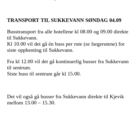
TRANSPORT TIL SUKKEVANN SØNDAG
04.09
Busstransport fra alle hotellene kl 08.00 og 09.00 direkte
til Sukkevann
.
Kl 10.00 vil det gå én buss per rut
e
(se fargerutene)
for
siste opphenting til Sukkevann.
Fra kl 12.00 vil det gå kontinuerlig busser fra Sukkevann
til sentrum.
Siste buss
til sentrum
går kl 1
5
.
00.
Det vil også gå busser
fra Sukkevann
direkte til Kjevik
mellom 1
3
.00 – 1
5
.
3
0.