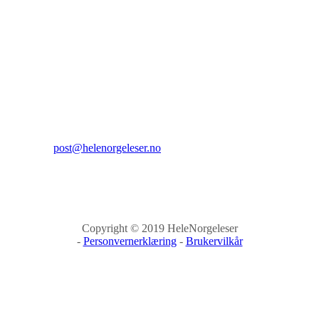
Hele Norge leser
Sehesteds gate 6
0164 Oslo
Kontakt:
E-post:
post@helenorgeleser.no
Copyright © 2019 HeleNorgeleser
-
Personvernerklæring
-
Brukervilkår