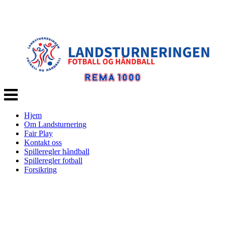
Veksle
navigasjon
Hjem
Om Landsturnering
Fair Play
Kontakt oss
Spilleregler håndball
Spilleregler fotball
Forsikring