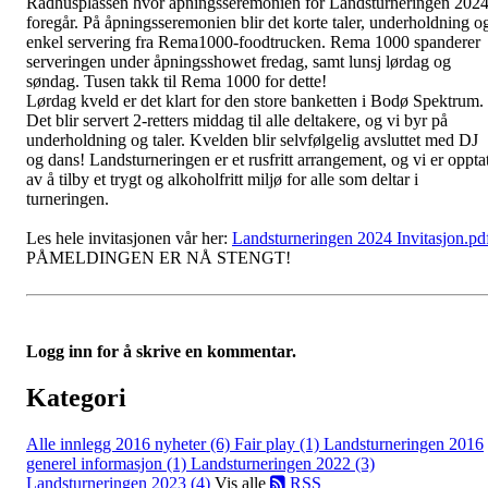
Rådhusplassen hvor åpningsseremonien for Landsturneringen 202
foregår. På åpningsseremonien blir det korte taler, underholdning o
enkel servering fra Rema1000-foodtrucken. Rema 1000 spanderer
serveringen under åpningsshowet fredag, samt lunsj lørdag og
søndag. Tusen takk til Rema 1000 for dette!
Lørdag kveld er det klart for den store banketten i Bodø Spektrum.
Det blir servert 2-retters middag til alle deltakere, og vi byr på
underholdning og taler. Kvelden blir selvfølgelig avsluttet med DJ
og dans! Landsturneringen er et rusfritt arrangement, og vi er opptat
av å tilby et trygt og alkoholfritt miljø for alle som deltar i
turneringen.
Les hele invitasjonen vår her:
Landsturneringen 2024 Invitasjon.pd
PÅMELDINGEN ER NÅ STENGT!
Logg inn for å skrive en kommentar.
Kategori
Alle innlegg
2016 nyheter (6)
Fair play (1)
Landsturneringen 2016
generel informasjon (1)
Landsturneringen 2022 (3)
Landsturneringen 2023 (4)
Vis alle
RSS