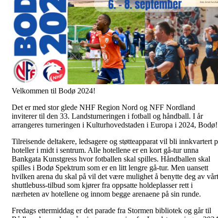
Velkommen til Bodø 2024!
Det er med stor glede NHF Region Nord og NFF Nordland
inviterer til den 33. Landsturneringen i fotball og håndball. I år
arrangeres turneringen i Kulturhovedstaden i Europa i 2024, Bodø
Tilreisende deltakere, ledsagere og støtteapparat vil bli innkvartert 
hoteller i midt i sentrum. Alle hotellene er en kort gå-tur unna
Bankgata Kunstgress hvor fotballen skal spilles. Håndballen skal
spilles i Bodø Spektrum som er en litt lengre gå-tur. Men uansett
hvilken arena du skal på vil det være mulighet å benytte deg av vår
shuttlebuss-tilbud som kjører fra oppsatte holdeplasser rett i
nærheten av hotellene og innom begge arenaene på sin runde.
Fredags ettermiddag er det parade fra Stormen bibliotek og går til