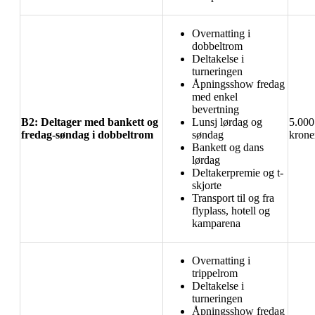
Overnatting i
dobbeltrom
Deltakelse i
turneringen
Åpningsshow fredag
med enkel
bevertning
B2: Deltager med bankett og
Lunsj lørdag og
5.000
fredag-søndag i dobbeltrom
søndag
krone
Bankett og dans
lørdag
Deltakerpremie og t-
skjorte
Transport til og fra
flyplass, hotell og
kamparena
Overnatting i
trippelrom
Deltakelse i
turneringen
Åpningsshow fredag