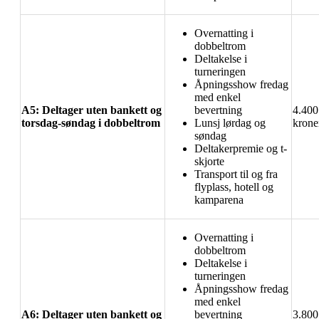
Overnatting i
dobbeltrom
Deltakelse i
turneringen
Åpningsshow fredag
med enkel
A5: Deltager uten bankett og
bevertning
4.400
torsdag-søndag i dobbeltrom
Lunsj lørdag og
krone
søndag
Deltakerpremie og t-
skjorte
Transport til og fra
flyplass, hotell og
kamparena
Overnatting i
dobbeltrom
Deltakelse i
turneringen
Åpningsshow fredag
med enkel
A6: Deltager uten bankett og
bevertning
3.800