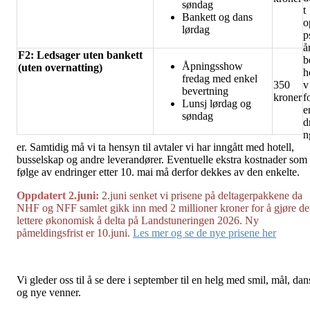
søndag
t
Bankett og dans
o
lørdag
p
å
F2: Ledsager uten bankett
b
Åpningsshow
(uten overnatting)
h
fredag med enkel
v
350
bevertning
f
kroner
Lunsj lørdag og
e
søndag
d
n
er. Samtidig må vi ta hensyn til avtaler vi har inngått med hotell,
busselskap og andre leverandører. Eventuelle ekstra kostnader som
følge av endringer etter 10. mai må derfor dekkes av den enkelte.
Oppdatert 2.juni:
2.juni senket vi prisene på deltagerpakkene da
NHF og NFF samlet gikk inn med 2 millioner kroner for å gjøre de
lettere økonomisk å delta på Landstuneringen 2026. Ny
påmeldingsfrist er 10.juni.
Les mer og se de nye prisene her
Vi gleder oss til å se dere i september til en helg med smil, mål, dan
og nye venner.