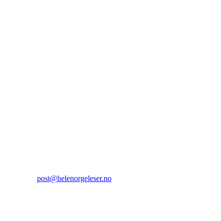
Hele Norge leser
Sehesteds gate 6
0164 Oslo
Kontakt:
E-post:
post@helenorgeleser.no