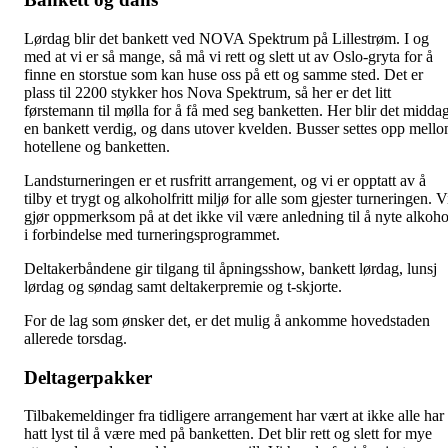
Lørdag blir det bankett ved NOVA Spektrum på Lillestrøm. I og
med at vi er så mange, så må vi rett og slett ut av Oslo-gryta for å
finne en storstue som kan huse oss på ett og samme sted. Det er
plass til 2200 stykker hos Nova Spektrum, så her er det litt
førstemann til mølla for å få med seg banketten. Her blir det midda
en bankett verdig, og dans utover kvelden. Busser settes opp mell
hotellene og banketten.
Landsturneringen er et rusfritt arrangement, og vi er opptatt av å
tilby et trygt og alkoholfritt miljø for alle som gjester turneringen. V
gjør oppmerksom på at det ikke vil være anledning til å nyte alkoho
i forbindelse med turneringsprogrammet.
Deltakerbåndene gir tilgang til åpningsshow, bankett lørdag, lunsj
lørdag og søndag samt deltakerpremie og t-skjorte.
For de lag som ønsker det, er det mulig å ankomme hovedstaden
allerede torsdag.
Deltagerpakker
Tilbakemeldinger fra tidligere arrangement har vært at ikke alle har
hatt lyst til å være med på banketten. Det blir rett og slett for mye