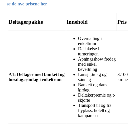
se de nye prisene her
Deltagerpakke
Innehold
Pris
Overnatting i
enkeltrom
Deltakelse i
turneringen
Åpningsshow fredag
med enkel
bevertning
A1: Deltager med bankett og
Lunsj lørdag og
8.100
torsdag-søndag i enkeltrom
søndag
krone
Bankett og dans
lørdag
Deltakerpremie og t-
skjorte
Transport til og fra
flyplass, hotell og
kamparena