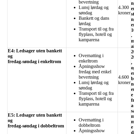
bevertning
n
Lunsj lørdag og
4.300
e
søndag
kroner
s
Bankett og dans
n
lørdag
e
Transport til og fra
1
flyplass, hotell og
.
kamparena
a
E4: Ledsager uten bankett
2
Overnatting i
og
2
enkeltrom
fredag-søndag i enkeltrom
,
Åpningsshow
o
fredag med enkel
e
bevertning
4.600
b
Lunsj lørdag og
kroner
n
søndag
e
Transport til og fra
e
flyplass, hotell og
f
kamparena
a
s
E5: Ledsager uten bankett
Overnatting i
og
dobbeltrom
fredag-søndag i dobbeltrom
e
Åpningsshow
d