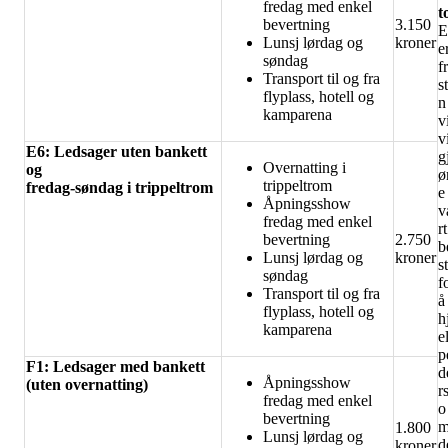
fredag med enkel
t
bevertning
3.150
E
Lunsj lørdag og
kroner
e
søndag
fr
Transport til og fra
s
flyplass, hotell og
n
kamparena
v
v
E6: Ledsager uten bankett
g
Overnatting i
og
ø
trippeltrom
fredag-søndag i trippeltrom
e
Åpningsshow
v
fredag med enkel
rt
bevertning
2.750
b
Lunsj lørdag og
kroner
s
søndag
f
Transport til og fra
å
flyplass, hotell og
h
kamparena
e
p
F1: Ledsager med bankett
d
Åpningsshow
(uten overnatting)
r
fredag med enkel
o
bevertning
1.800
Lunsj lørdag og
d
kroner