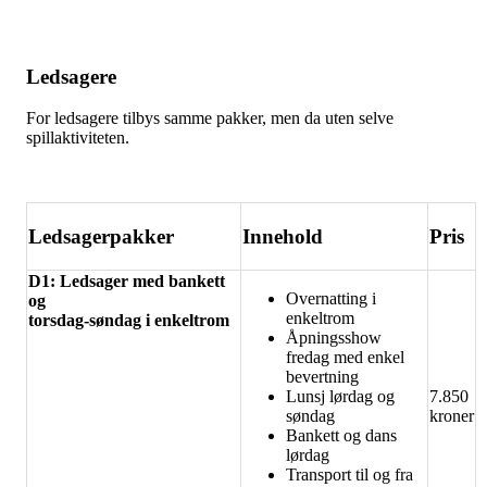
Ledsagere
For ledsagere tilbys samme pakker, men da uten selve
spillaktiviteten.
Ledsagerpakker
Innehold
Pris
D1: Ledsager med bankett
Overnatting i
og
enkeltrom
torsdag-søndag i enkeltrom
Åpningsshow
fredag med enkel
bevertning
Lunsj lørdag og
7.850
søndag
kroner
Bankett og dans
lørdag
Transport til og fra