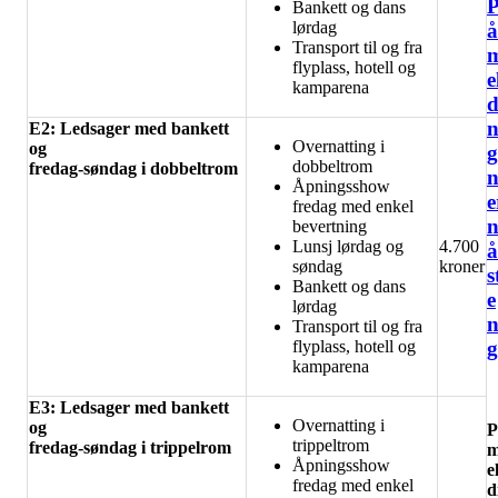
Bankett og dans
lørdag
å
Transport til og fra
flyplass, hotell og
e
kamparena
d
E2: Ledsager med bankett
Overnatting i
og
g
dobbeltrom
fredag-søndag i dobbeltrom
Åpningsshow
e
fredag med enkel
bevertning
Lunsj lørdag og
4.700
å
søndag
kroner
s
Bankett og dans
e
lørdag
Transport til og fra
g
flyplass, hotell og
kamparena
E3: Ledsager med bankett
Overnatting i
og
P
trippeltrom
fredag-søndag i trippelrom
Åpningsshow
e
fredag med enkel
d