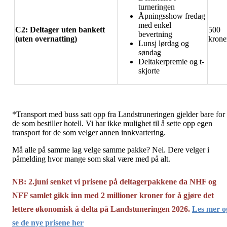
turneringen
Åpningsshow fredag
med enkel
C2: Deltager uten bankett
500
bevertning
(uten overnatting)
krone
Lunsj lørdag og
søndag
Deltakerpremie og t-
skjorte
*Transport med buss satt opp fra Landstruneringen gjelder bare for
de som bestiller hotell. Vi har ikke mulighet til å sette opp egen
transport for de som velger annen innkvartering.
Må alle på samme lag velge samme pakke? Nei. Dere velger i
påmelding hvor mange som skal være med på alt.
NB: 2.juni senket vi prisene på deltagerpakkene da NHF og
NFF samlet gikk inn med 2 millioner kroner for å gjøre det
lettere økonomisk å delta på Landstuneringen 2026.
Les mer o
se de nye prisene her