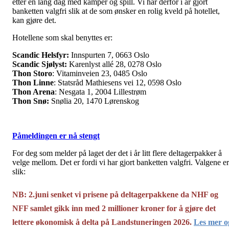
etter en lang dag med kamper og spill. Vi har derfor i år gjort
banketten valgfri slik at de som ønsker en rolig kveld på hotellet,
kan gjøre det.
Hotellene som skal benyttes er:
Scandic Helsfyr:
Innspurten 7, 0663 Oslo
Scandic Sjølyst:
Karenlyst allé 28, 0278 Oslo
Thon Storo
: Vitaminveien 23, 0485 Oslo
Thon Linne
: Statsråd Mathiesens vei 12, 0598 Oslo
Thon Arena
: Nesgata 1, 2004 Lillestrøm
Thon Snø:
Snølia 20, 1470 Lørenskog
Påmeldingen er nå stengt
For deg som melder på laget der det i år litt flere deltagerpakker å
velge mellom. Det er fordi vi har gjort banketten valgfri. Valgene er
slik:
NB: 2.juni senket vi prisene på deltagerpakkene da NHF og
NFF samlet gikk inn med 2 millioner kroner for å gjøre det
lettere økonomisk å delta på Landstuneringen 2026.
Les mer o