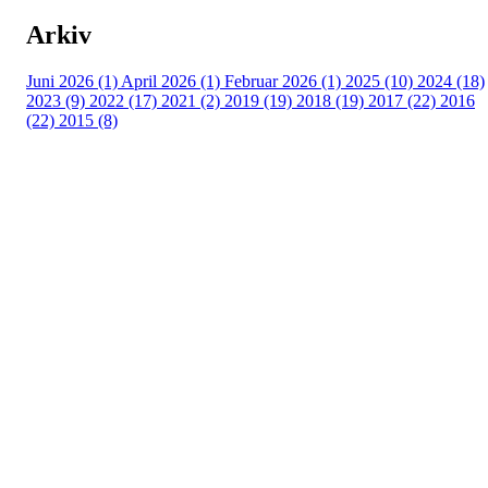
Arkiv
Juni 2026 (1)
April 2026 (1)
Februar 2026 (1)
2025 (10)
2024 (18)
2023 (9)
2022 (17)
2021 (2)
2019 (19)
2018 (19)
2017 (22)
2016
(22)
2015 (8)
Hele Norge leser
Sehesteds gate 6