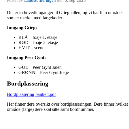
Postet av
Landsturneringen
den
5. sep 2025
Det er to hovedinnganger til Grieghallen, og vi har fem områder
som er merket med fargekoder.
Inngang Grieg
:
BLÅ – foaje 1. etasje
RØD – foaje 2. etasje
HVIT – scene
Inngang Peer Gynt:
GUL – Peer Gynt-salen
GRØNN – Peer Gynt-foaje
Bordplassering
Bordplassering bankett.pdf
Her finner dere oversikt over bordplasseringen. Dere finner hvilket
område (farge) dere skal sitte samt bordnummer.