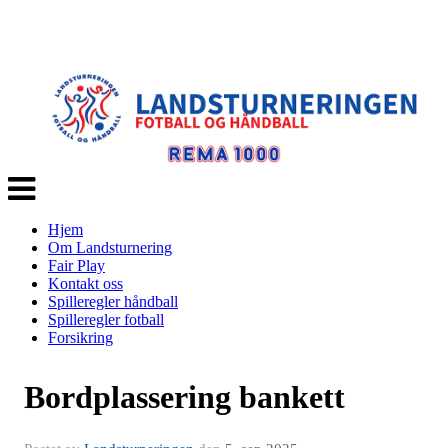
Veksle
navigasjon
Hjem
Om Landsturnering
Fair Play
Kontakt oss
Spilleregler håndball
Spilleregler fotball
Forsikring
Bordplassering bankett