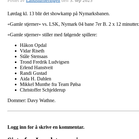
Postet av
Landsturneringen
den
5. sep 2025
Lørdag kl. 13 blir det showkamp på Nymarksbanen.
«Gamle stjerner» vs. LSK, Nymark 04 bane 7er B. 2 x 12 minutter
«Gamle stjerner» stiller med følgende spillere:
Håkon Opdal
Vidar Riseth
Ståle Stensaas
Trond Fredrik Ludvigsen
Erlend Hanstveit
Randi Gustad
Aida H. Dahlen
Mikkel Munthe fra Team Pølsa
Christoffer Schjelderup
Dommer: Davy Wathne.
Logg inn for å skrive en kommentar.