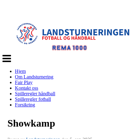
Veksle
navigasjon
Hjem
Om Landsturnering
Fair Play
Kontakt oss
Spilleregler håndball
Spilleregler fotball
Forsikring
Showkamp