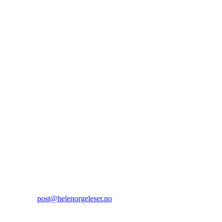
Hele Norge leser
Sehesteds gate 6
0164 Oslo
Kontakt:
E-post:
post@helenorgeleser.no