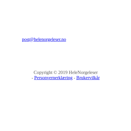
Sehesteds gate 6
0164 Oslo
Kontakt:
E-post:
post@helenorgeleser.no
Copyright © 2019 HeleNorgeleser
-
Personvernerklæring
-
Brukervilkår