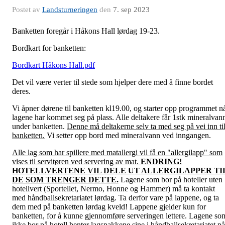
Postet av
Landsturneringen
den
7. sep 2023
Banketten foregår i Håkons Hall lørdag 19-23.
Bordkart for banketten:
Bordkart Håkons Hall.pdf
Det vil være verter til stede som hjelper dere med å finne bordet
deres.
Vi åpner dørene til banketten kl19.00, og starter opp programmet n
lagene har kommet seg på plass. Alle deltakere får 1stk mineralvan
under banketten.
Denne må deltakerne selv ta med seg på vei inn ti
banketten.
Vi setter opp bord med mineralvann ved inngangen.
Alle lag som har spillere med matallergi vil få en "allergilapp" som
vises til servitøren ved servering av mat.
ENDRING!
HOTELLVERTENE VIL DELE UT ALLERGILAPPER TI
DE SOM TRENGER DETTE.
Lagene som bor på hoteller uten
hotellvert (Sportellet, Nermo, Honne og Hammer) må ta kontakt
med håndballsekretariatet lørdag.
Ta derfor vare på lappene, og ta
dem med på banketten lørdag kveld! Lappene gjelder kun for
banketten, for å kunne gjennomføre serveringen lettere. Lagene so
ikke bor på hotell henter lagspakkene sine i håndballsekretariatet på