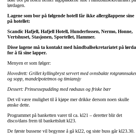
lørdagen.
Lagene som bor på følgende hotell får ikke allergilappene sine
på hotellet:
Scandic Hafjell, Hafjell Hotell, Hunderfossen, Nermo, Honne,
Vertshuset, Stasjonen, Sportellet, Hammer.
Disse lagene må ta kontakt med håndballsekretariatet på lørd
for å få sine lapper.
Menyen er som følger:
Hovedrett: Grillet kyllingbryst servert med ovnsbakte rotgrønnsake
og sopp, mandelpotetmos og timiansjy
Dessert: Prinsessepudding med rødsaus og friske bær
Det vil være mulighet til å kjøpe mer drikke dersom noen skulle
ønske dette.
Programmet på banketten varer til ca. kl21 – deretter blir det
disco/dans frem til bankettslutt kl23.
De første bussene vil begynne å gå kl22, og siste buss går kl23.30.