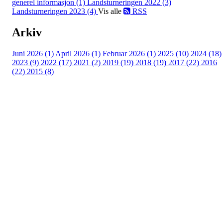
generel informasjon (1)
Landsturneringen 2022 (3)
Landsturneringen 2023 (4)
Vis alle
RSS
Arkiv
Juni 2026 (1)
April 2026 (1)
Februar 2026 (1)
2025 (10)
2024 (18)
2023 (9)
2022 (17)
2021 (2)
2019 (19)
2018 (19)
2017 (22)
2016
(22)
2015 (8)
Hele Norge leser